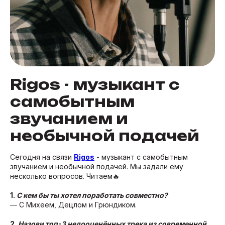
Rigos - музыкант с
самобытным
звучанием и
необычной подачей
Сегодня на связи
Rigos
- музыкант с самобытным
звучанием и необычной подачей. Мы задали ему
несколько вопросов. Читаем🔥
1.
С кем бы ты хотел поработать совместно?
— С Михеем, Децлом и Грюндиком.
2.
Назови топ-3 недооценённых трека из современной