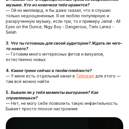
музыки. Кто из новичков тебе нравится?
— Ой их миллиард, я бы даже сказал, что я слушаю
только недооцененные. Я не люблю популярную и
раскрученную музыку, если три, то к примеру Jamal - All
Eyes on the Dunce, Nigy Boy - Dangerous, Tielo Lanez -
Selah
3.
Что ты готовишь для своей аудитории? Ждать ли чего-
то нового?
— Готовим много интересных фитов и визуалов,
естественно новых
4.
Какие треки сейчас в твоём плейлисте?
— У меня есть отдельный канал в
Telegram
для этого —
там всё можно найти.
5.
Бывали ли у тебя моменты выгорания? Как
справляешься?
— Нет, не могу себе позволить такую инфантильность.
Бывает просто плохое настроение