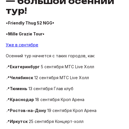
— большой осенний
тур!
•
Friendly Thug 52 NGG•
•
Mille Grazie Tour•
Уже в сентябре
Осенний тур начнется с таких городов, как:
📍
Екатеринбург
5 сентября МТС Live Холл
📍
Челябинск
12 сентября МТС Live Холл
📍
Тюмень
13 сентября Глав клуб
📍
Краснодар
18 сентября Кроп Арена
📍
Ростов-на-Дону
19 сентября Кроп Арена
📍
Иркутск
25 сентября Концерт-холл