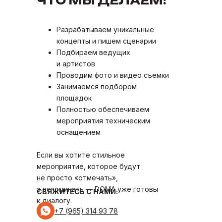
ЧТО МЫ ДЕЛАЕМ:
Разрабатываем уникальные
концепты и пишем сценарии
Подбираем ведущих
и артистов
Проводим фото и видео съемки
Занимаемся подбором
площадок
Полностью обеспечиваем
мероприятия техническим
оснащением
Если вы хотите стильное
мероприятие, которое будут
не просто «отмечать»,
а вспоминать — DOMA уже готовы
СВЯЖИТЕСЬ С НАМИ:
к диалогу.
+7 (965) 314 93 78